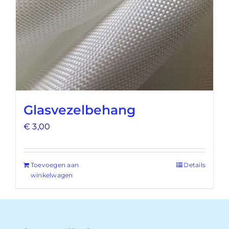
Glasvezelbehang
€
3,00
Toevoegen aan
Details
winkelwagen