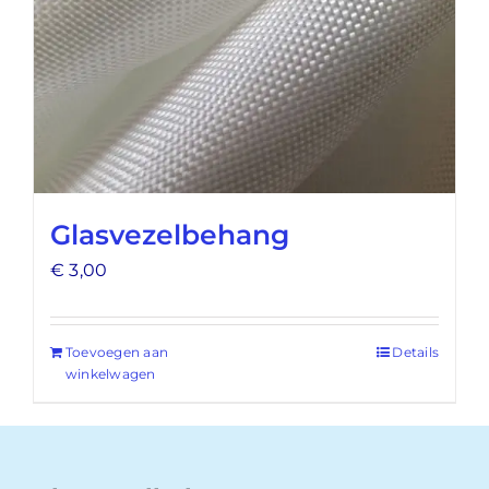
Glasvezelbehang
€
3,00
Toevoegen aan
Details
winkelwagen