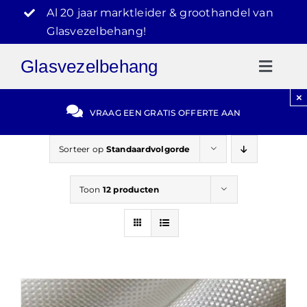
Ga
Al 20 jaar marktleider & groothandel van
naar
Glasvezelbehang!
inhoud
Glasvezelbehang
Toggl
Naviga
×
Gratis Offerte
VRAAG EEN GRATIS OFFERTE AAN
Blog
Sorteer op
Standaardvolgorde
Toon
12 producten
Video Reviews
030-2072303