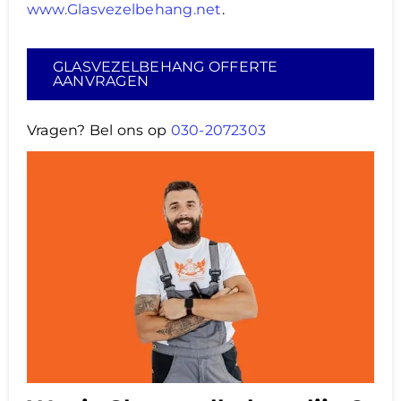
www.Glasvezelbehang.net
.
GLASVEZELBEHANG OFFERTE
AANVRAGEN
Vragen? Bel ons op
030-2072303