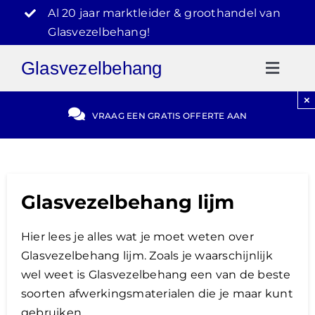
Ga
Al 20 jaar marktleider & groothandel van
naar
Glasvezelbehang!
inhoud
Glasvezelbehang
Toggl
Naviga
×
Gratis Offerte
VRAAG EEN GRATIS OFFERTE AAN
Blog
Glasvezelbehang lijm
Video Reviews
Hier lees je alles wat je moet weten over
030-2072303
Glasvezelbehang lijm. Zoals je waarschijnlijk
wel weet is Glasvezelbehang een van de beste
soorten afwerkingsmaterialen die je maar kunt
gebruiken.