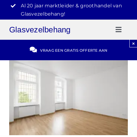
Ga
Al 20 jaar marktleider & groothandel van
naar
Glasvezelbehang!
inhoud
Glasvezelbehang
Toggl
Naviga
×
Gratis Offerte
VRAAG EEN GRATIS OFFERTE AAN
Blog
Video Reviews
030-2072303