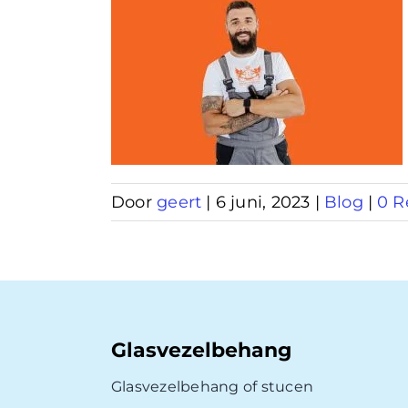
el
en
Door
geert
|
6 juni, 2023
|
Blog
|
0 R
Glasvezelbehang
Glasvezelbehang of stucen