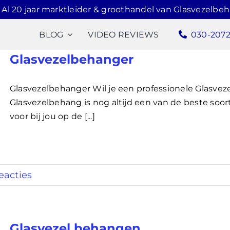
Al 20 jaar marktleider & groothandel van Glasvezelbe
BLOG
VIDEO REVIEWS
030-207
Glasvezelbehanger
Glasvezelbehanger Wil je een professionele Glasve
Glasvezelbehang is nog altijd een van de beste soor
voor bij jou op de [...]
eacties
Glasvezel behangen