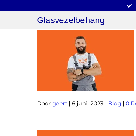
Ga
naar
Glasvezelbehang
inhoud
hanger
Door
geert
|
6 juni, 2023
|
Blog
|
0 R