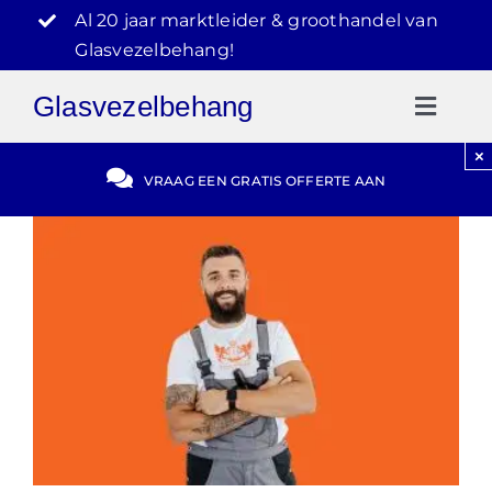
Ga
Al 20 jaar marktleider & groothandel van
naar
Glasvezelbehang!
inhoud
Glasvezelbehang
Toggl
Naviga
×
Gratis Offerte
VRAAG EEN GRATIS OFFERTE AAN
Blog
Video Reviews
030-2072303