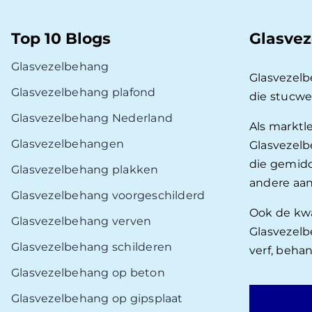
Top 10 Blogs
Glasvez
Glasvezelbehang
Glasvezel
Glasvezelbehang plafond
die stucwe
Glasvezelbehang Nederland
Als marktl
Glasvezelbehangen
Glasvezelb
die gemidd
Glasvezelbehang plakken
andere aan
Glasvezelbehang voorgeschilderd
Ook de kwal
Glasvezelbehang verven
Glasvezelb
Glasvezelbehang schilderen
verf, beha
Glasvezelbehang op beton
Glasvezelbehang op gipsplaat