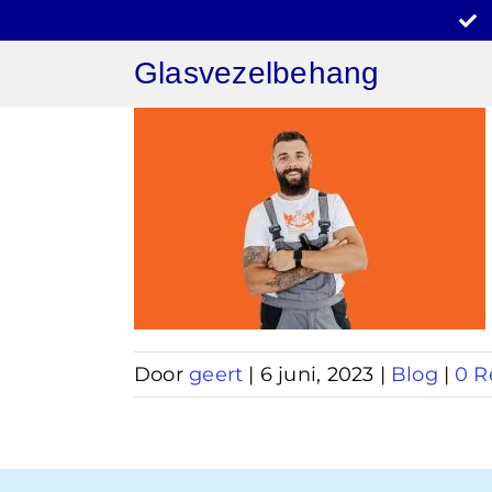
Ga
naar
Glasvezelbehang
inhoud
behang
ing
Door
geert
|
6 juni, 2023
|
Blog
|
0 R