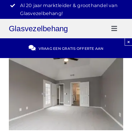
Ga
Al 20 jaar marktleider & groothandel van
naar
Glasvezelbehang!
inhoud
Glasvezelbehang
Toggl
Naviga
×
Gratis Offerte
VRAAG EEN GRATIS OFFERTE AAN
Blog
Video Reviews
030-2072303