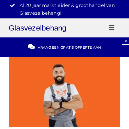
Ga
Al 20 jaar marktleider & groothandel van
naar
Glasvezelbehang!
inhoud
Glasvezelbehang
Toggl
Naviga
×
Gratis Offerte
VRAAG EEN GRATIS OFFERTE AAN
Blog
Video Reviews
030-2072303