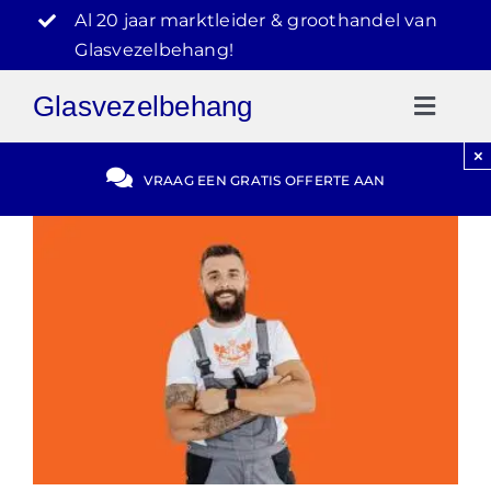
Ga
Al 20 jaar marktleider & groothandel van
naar
Glasvezelbehang!
inhoud
Glasvezelbehang
Toggl
Naviga
×
Gratis Offerte
VRAAG EEN GRATIS OFFERTE AAN
Blog
Video Reviews
030-2072303