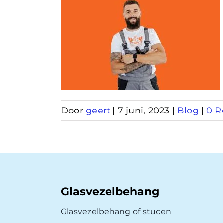
behang
ren
Door
geert
|
7 juni, 2023
|
Blog
|
0 R
Glasvezelbehang
Glasvezelbehang of stucen