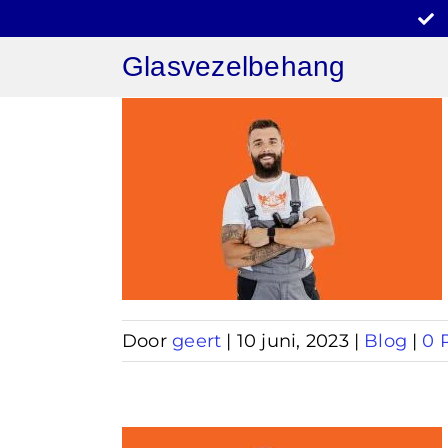
Ga
naar
Glasvezelbehang
inhoud
behang
n
Door
geert
|
10 juni, 2023
|
Blog
|
0 