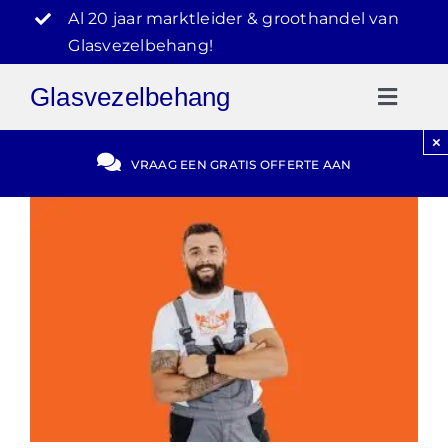
Ga
Al 20 jaar marktleider & groothandel van
naar
Glasvezelbehang!
inhoud
Glasvezelbehang
Toggl
Naviga
×
Gratis Offerte
VRAAG EEN GRATIS OFFERTE AAN
Blog
Video Reviews
030-2072303