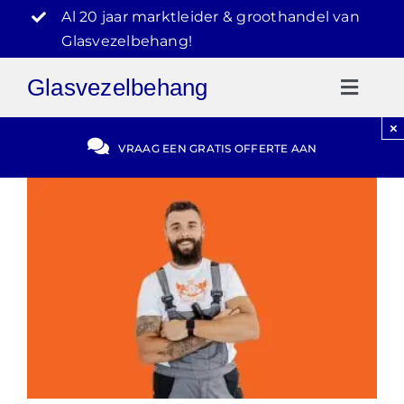
Ga
Al 20 jaar marktleider & groothandel van
naar
Glasvezelbehang!
inhoud
Glasvezelbehang
Toggl
Naviga
×
Gratis Offerte
VRAAG EEN GRATIS OFFERTE AAN
Blog
Video Reviews
030-2072303