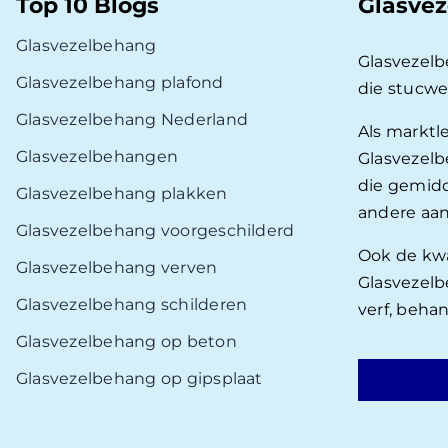
Top 10 Blogs
Glasvez
Glasvezelbehang
Glasvezel
Glasvezelbehang plafond
die stucwe
Glasvezelbehang Nederland
Als marktl
Glasvezelbehangen
Glasvezelb
die gemidd
Glasvezelbehang plakken
andere aan
Glasvezelbehang voorgeschilderd
Ook de kwal
Glasvezelbehang verven
Glasvezelb
Glasvezelbehang schilderen
verf, beha
Glasvezelbehang op beton
Glasvezelbehang op gipsplaat