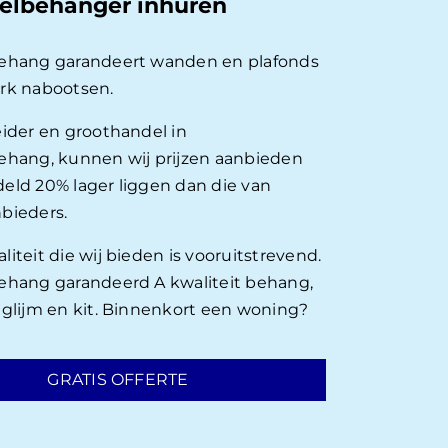
elbehanger inhuren
behang garandeert wanden en plafonds
rk nabootsen.
eider en groothandel in
ehang, kunnen wij prijzen aanbieden
eld 20% lager liggen dan die van
bieders.
iteit die wij bieden is vooruitstrevend.
ehang garandeerd A kwaliteit behang,
nglijm en kit. Binnenkort een woning?
GRATIS OFFERTE