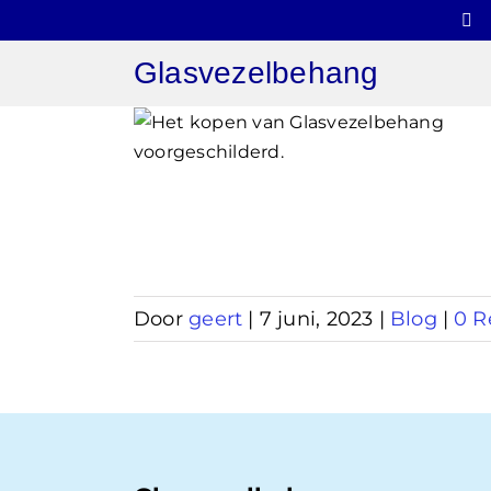
Ga
naar
Glasvezelbehang
inhoud
behang
lderd
Door
geert
|
7 juni, 2023
|
Blog
|
0 R